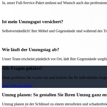
Ja, unser Full-Service-Paket umfasst auf Wunsch auch das professio
Ist mein Umzugsgut versichert?
Selbstverständlich! Ihre Möbel und Gegenstände sind während des Tra
Wie läuft der Umzugstag ab?
Unser Team erscheint pünktlich vor Ort, lädt Ihre Gegenstände sorgfälti
Alle Fragen geklärt?
Dann probieren Sie es jetzt aus und fordern Sie Ihr individuelles Ang
Jetzt Anfrage starten
Umzug planen: So gestalten Sie Ihren Umzug ganz en
Umzug planen ist der Schlüssel zu einem stressfreien und schadenfre